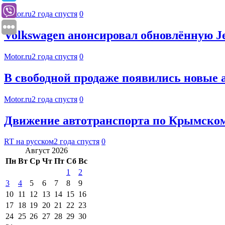
Motor.ru
2 года спустя
0
Volkswagen анонсировал обновлённую Je
Motor.ru
2 года спустя
0
В свободной продаже появились новые
Motor.ru
2 года спустя
0
Движение автотранспорта по Крымском
RT на русском
2 года спустя
0
Август 2026
Пн
Вт
Ср
Чт
Пт
Сб
Вс
1
2
3
4
5
6
7
8
9
10
11
12
13
14
15
16
17
18
19
20
21
22
23
24
25
26
27
28
29
30