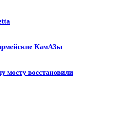
tta
 армейские КамАЗы
у мосту восстановили