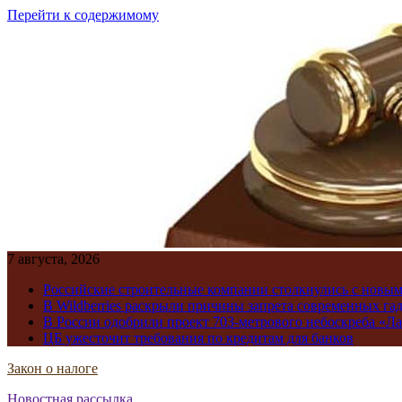
Перейти к содержимому
7 августа, 2026
Российские строительные компании столкнулись с новы
В Wildberries раскрыли причины запрета современных га
В России одобрили проект 703-метрового небоскреба «Ла
ЦБ ужесточит требования по кредитам для банков
Закон о налоге
Новостная рассылка