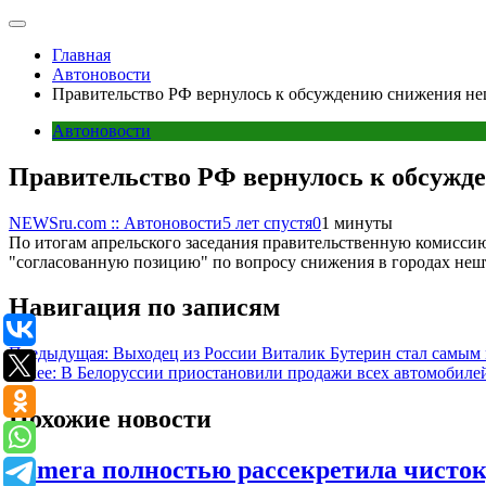
Главная
Автоновости
Правительство РФ вернулось к обсуждению снижения не
Автоновости
Правительство РФ вернулось к обсужд
NEWSru.com :: Автоновости
5 лет спустя
0
1 минуты
По итогам апрельского заседания правительственную комисс
"согласованную позицию" по вопросу снижения в городах неш
Навигация по записям
Предыдущая:
Выходец из России Виталик Бутерин стал самым
Далее:
В Белоруссии приостановили продажи всех автомобилей
Похожие новости
Kimera полностью рассекретила чисто