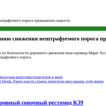
штрафуемого порога превышения скорости
ению снижения нештрафуемого порога п
ию по безопасности дорожного движения вице-премьер Марат Х
трафуемого порога.
 молодым криптомиллиардером в мире
 Skoda. Ранее власти страны запретили ввоз машин этой марки
кровный гоночный рестомод K39