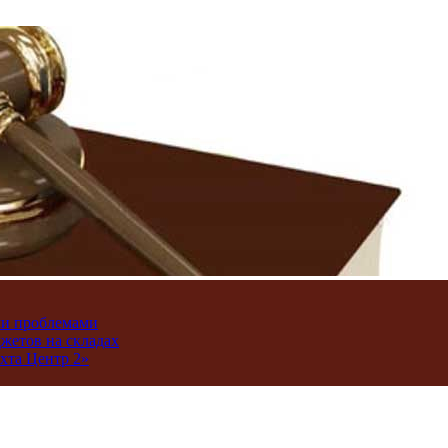
ми проблемами
джетов на складах
хта Центр 2»