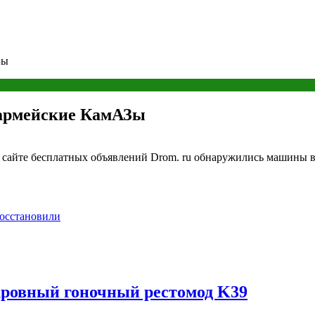
Зы
 армейские КамАЗы
сайте бесплатных объявлений Drom. ru обнаружились машины в
осстановили
кровный гоночный рестомод K39