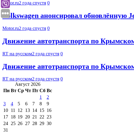
Motor.ru
2 года спустя
0
Volkswagen анонсировал обновлённую Je
Motor.ru
2 года спустя
0
Движение автотранспорта по Крымском
RT на русском
2 года спустя
0
Движение автотранспорта по Крымском
RT на русском
2 года спустя
0
Август 2026
Пн
Вт
Ср
Чт
Пт
Сб
Вс
1
2
3
4
5
6
7
8
9
10
11
12
13
14
15
16
17
18
19
20
21
22
23
24
25
26
27
28
29
30
31