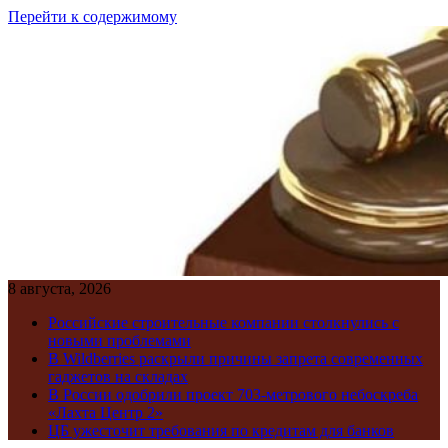
Перейти к содержимому
8 августа, 2026
Российские строительные компании столкнулись с
новыми проблемами
В Wildberries раскрыли причины запрета современных
гаджетов на складах
В России одобрили проект 703-метрового небоскреба
«Лахта Центр 2»
ЦБ ужесточит требования по кредитам для банков