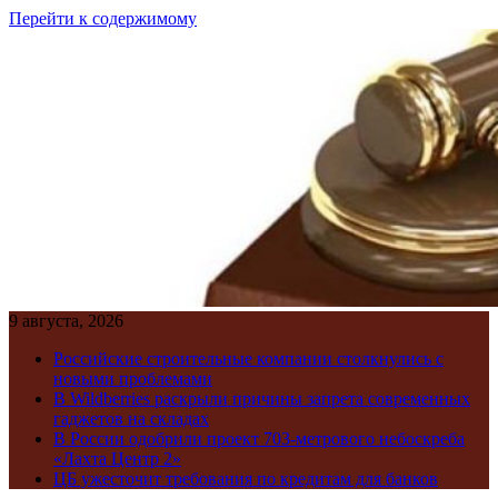
Перейти к содержимому
9 августа, 2026
Российские строительные компании столкнулись с
новыми проблемами
В Wildberries раскрыли причины запрета современных
гаджетов на складах
В России одобрили проект 703-метрового небоскреба
«Лахта Центр 2»
ЦБ ужесточит требования по кредитам для банков