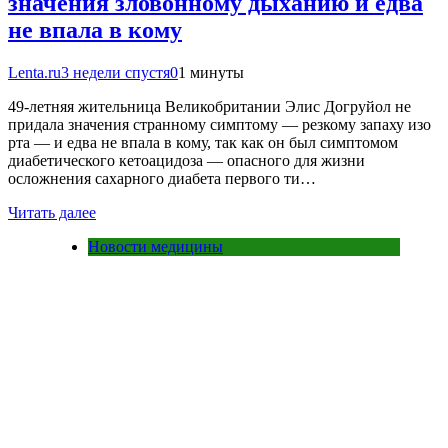
значения зловонному дыханию и едва
не впала в кому
Lenta.ru
3 недели спустя
0
1 минуты
49-летняя жительница Великобритании Элис Догруйол не
придала значения странному симптому — резкому запаху изо
рта — и едва не впала в кому, так как он был симптомом
диабетического кетоацидоза — опасного для жизни
осложнения сахарного диабета первого ти…
Читать далее
Новости медицины