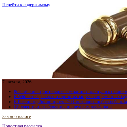
Перейти к содержимому
7 августа, 2026
Российские строительные компании столкнулись с новы
В Wildberries раскрыли причины запрета современных га
В России одобрили проект 703-метрового небоскреба «Ла
ЦБ ужесточит требования по кредитам для банков
Закон о налоге
Новостная рассылка