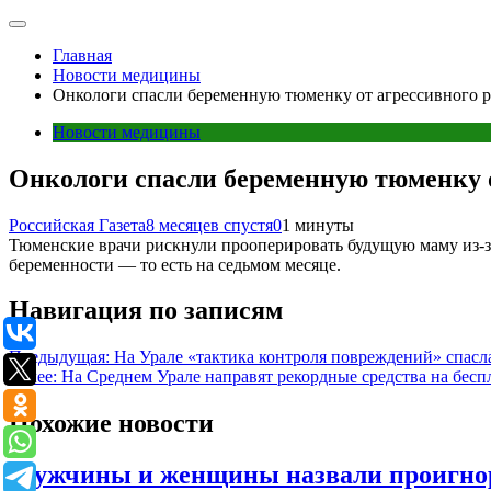
Главная
Новости медицины
Онкологи спасли беременную тюменку от агрессивного р
Новости медицины
Онкологи спасли беременную тюменку о
Российская Газета
8 месяцев спустя
0
1 минуты
Тюменские врачи рискнули прооперировать будущую маму из-за 
беременности — то есть на седьмом месяце.
Навигация по записям
Предыдущая:
На Урале «тактика контроля повреждений» спасл
Далее:
На Среднем Урале направят рекордные средства на бе
Похожие новости
Мужчины и женщины назвали проигнор