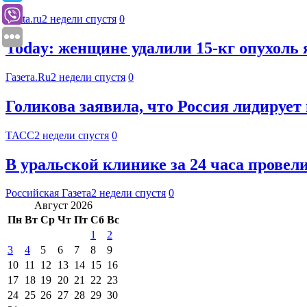
Lenta.ru
2 недели спустя
0
Today: женщине удалили 15-кг опухоль 
Газета.Ru
2 недели спустя
0
Голикова заявила, что Россия лидируе
ТАСС
2 недели спустя
0
В уральской клинике за 24 часа провел
Российская Газета
2 недели спустя
0
Август 2026
Пн
Вт
Ср
Чт
Пт
Сб
Вс
1
2
3
4
5
6
7
8
9
10
11
12
13
14
15
16
17
18
19
20
21
22
23
24
25
26
27
28
29
30