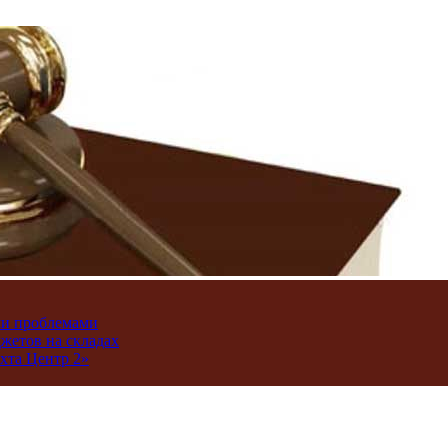
ми проблемами
джетов на складах
хта Центр 2»