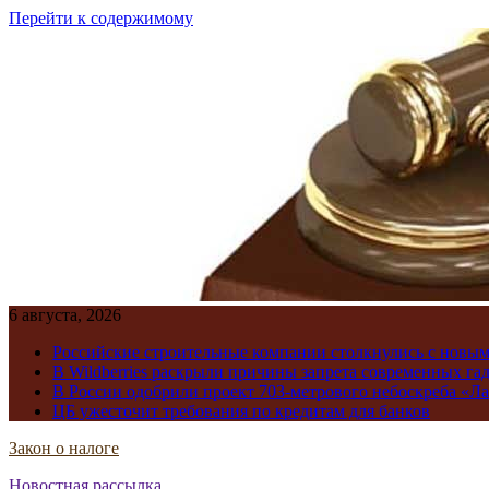
Перейти к содержимому
6 августа, 2026
Российские строительные компании столкнулись с новы
В Wildberries раскрыли причины запрета современных га
В России одобрили проект 703-метрового небоскреба «Ла
ЦБ ужесточит требования по кредитам для банков
Закон о налоге
Новостная рассылка