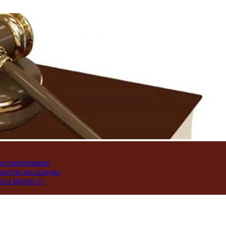
ми проблемами
джетов на складах
хта Центр 2»