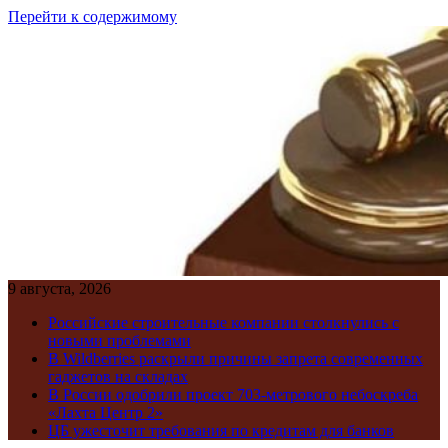
Перейти к содержимому
9 августа, 2026
Российские строительные компании столкнулись с
новыми проблемами
В Wildberries раскрыли причины запрета современных
гаджетов на складах
В России одобрили проект 703-метрового небоскреба
«Лахта Центр 2»
ЦБ ужесточит требования по кредитам для банков