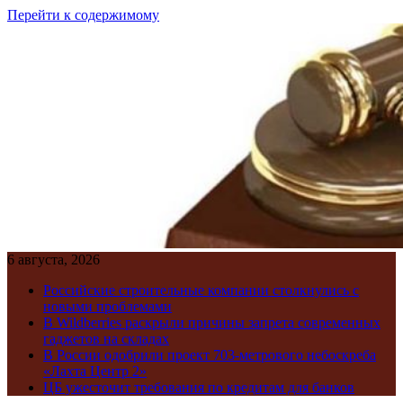
Перейти к содержимому
6 августа, 2026
Российские строительные компании столкнулись с
новыми проблемами
В Wildberries раскрыли причины запрета современных
гаджетов на складах
В России одобрили проект 703-метрового небоскреба
«Лахта Центр 2»
ЦБ ужесточит требования по кредитам для банков