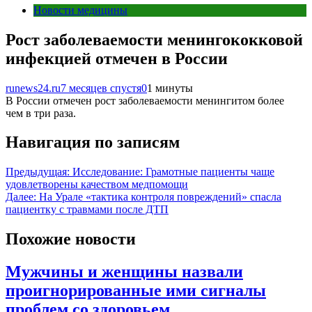
Новости медицины
Рост заболеваемости менингококковой
инфекцией отмечен в России
runews24.ru
7 месяцев спустя
0
1 минуты
В России отмечен рост заболеваемости менингитом более
чем в три раза.
Навигация по записям
Предыдущая:
Исследование: Грамотные пациенты чаще
удовлетворены качеством медпомощи
Далее:
На Урале «тактика контроля повреждений» спасла
пациентку с травмами после ДТП
Похожие новости
Мужчины и женщины назвали
проигнорированные ими сигналы
проблем со здоровьем