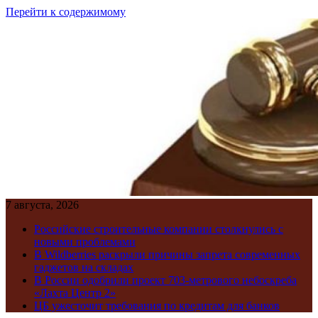
Перейти к содержимому
7 августа, 2026
Российские строительные компании столкнулись с
новыми проблемами
В Wildberries раскрыли причины запрета современных
гаджетов на складах
В России одобрили проект 703-метрового небоскреба
«Лахта Центр 2»
ЦБ ужесточит требования по кредитам для банков