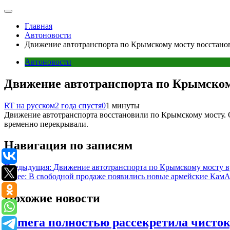
Главная
Автоновости
Движение автотранспорта по Крымскому мосту восстано
Автоновости
Движение автотранспорта по Крымском
RT на русском
2 года спустя
0
1 минуты
Движение автотранспорта восстановили по Крымскому мосту. О
временно перекрывали.
Навигация по записям
Предыдущая:
Движение автотранспорта по Крымскому мосту 
Далее:
В свободной продаже появились новые армейские Кам
Похожие новости
Kimera полностью рассекретила чисто