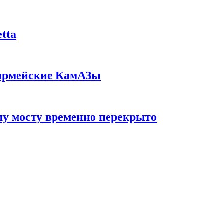
tta
 армейские КамАЗы
у мосту временно перекрыто