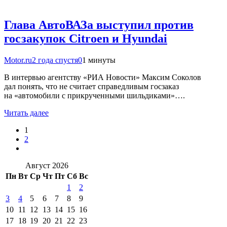
Глава АвтоВАЗа выступил против
госзакупок Citroen и Hyundai
Motor.ru
2 года спустя
0
1 минуты
В интервью агентству «РИА Новости» Максим Соколов
дал понять, что не считает справедливым госзаказ
на «автомобили с прикрученными шильдиками»….
Читать далее
1
2
Август 2026
Пн
Вт
Ср
Чт
Пт
Сб
Вс
1
2
3
4
5
6
7
8
9
10
11
12
13
14
15
16
17
18
19
20
21
22
23