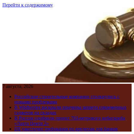
Перейти к содержимому
7 августа, 2026
Российские строительные компании столкнулись с
новыми проблемами
В Wildberries раскрыли причины запрета современных
гаджетов на складах
В России одобрили проект 703-метрового небоскреба
«Лахта Центр 2»
ЦБ ужесточит требования по кредитам для банков