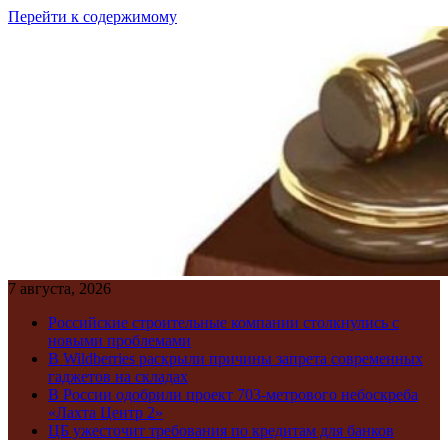
Перейти к содержимому
7 августа, 2026
Российские строительные компании столкнулись с
новыми проблемами
В Wildberries раскрыли причины запрета современных
гаджетов на складах
В России одобрили проект 703-метрового небоскреба
«Лахта Центр 2»
ЦБ ужесточит требования по кредитам для банков