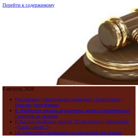
Перейти к содержимому
8 августа, 2026
Российские строительные компании столкнулись с
новыми проблемами
В Wildberries раскрыли причины запрета современных
гаджетов на складах
В России одобрили проект 703-метрового небоскреба
«Лахта Центр 2»
ЦБ ужесточит требования по кредитам для банков