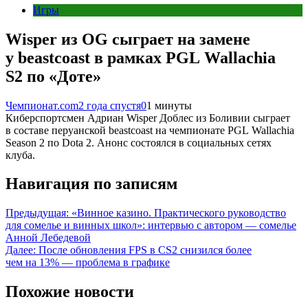
Игры
Wisper из OG сыграет на замене
у beastcoast в рамках PGL Wallachia
S2 по «Доте»
Чемпионат.com
2 года спустя
0
1 минуты
Киберспортсмен Адриан Wisper Доблес из Боливии сыграет
в составе перуанской beastcoast на чемпионате PGL Wallachia
Season 2 по Dota 2. Анонс состоялся в социальных сетях
клуба.
Навигация по записям
Предыдущая:
«Винное казино. Практического руководство
для сомелье и винных школ»: интервью с автором — сомелье
Анной Лебедевой
Далее:
После обновления FPS в CS2 снизился более
чем на 13% — проблема в графике
Похожие новости