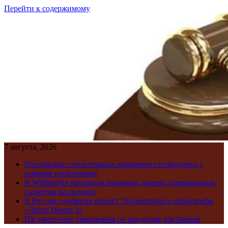
Перейти к содержимому
7 августа, 2026
Российские строительные компании столкнулись с
новыми проблемами
В Wildberries раскрыли причины запрета современных
гаджетов на складах
В России одобрили проект 703-метрового небоскреба
«Лахта Центр 2»
ЦБ ужесточит требования по кредитам для банков