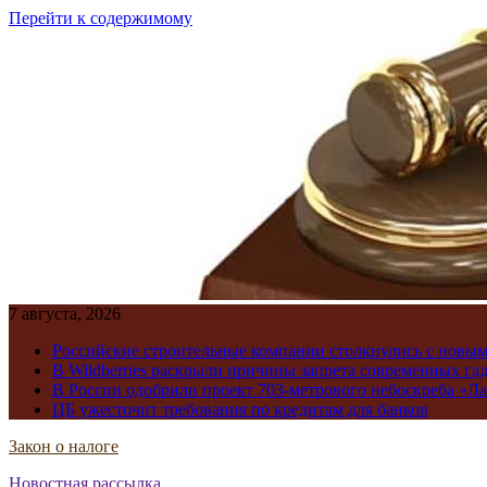
Перейти к содержимому
7 августа, 2026
Российские строительные компании столкнулись с новы
В Wildberries раскрыли причины запрета современных га
В России одобрили проект 703-метрового небоскреба «Ла
ЦБ ужесточит требования по кредитам для банков
Закон о налоге
Новостная рассылка