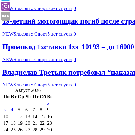
NEWSru.com :: Спорт
5 лет спустя
0
19-летний мотогонщик погиб после стр
NEWSru.com :: Спорт
5 лет спустя
0
Промокод 1хставка 1xs_10193 – до 16000
NEWSru.com :: Спорт
5 лет спустя
0
Владислав Третьяк потребовал “наказ
NEWSru.com :: Спорт
5 лет спустя
0
Август 2026
Пн
Вт
Ср
Чт
Пт
Сб
Вс
1
2
3
4
5
6
7
8
9
10
11
12
13
14
15
16
17
18
19
20
21
22
23
24
25
26
27
28
29
30