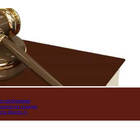
ми проблемами
джетов на складах
хта Центр 2»