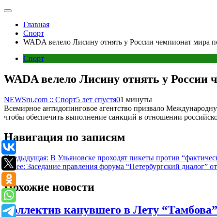
Главная
Спорт
WADA велело Лисину отнять у России чемпионат мира п
Спорт
WADA велело Лисину отнять у России ч
NEWSru.com :: Спорт
5 лет спустя
0
1 минуты
Всемирное антидопинговое агентство призвало Международную
чтобы обеспечить выполнение санкций в отношении российско
Навигация по записям
Предыдущая:
В Ульяновске проходят пикеты против “фактичес
Далее:
Заседание правления форума “Петербургский диалог” о
Похожие новости
Коллектив канувшего в Лету “Тамбова