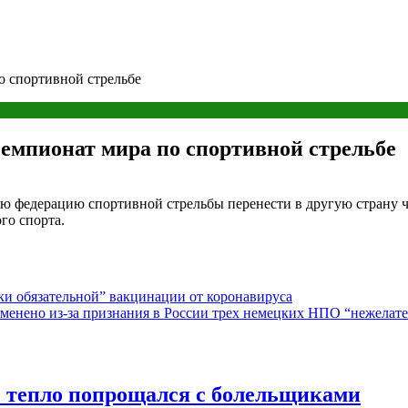
о спортивной стрельбе
емпионат мира по спортивной стрельбе
 федерацию спортивной стрельбы перенести в другую страну че
го спорта.
ки обязательной” вакцинации от коронавируса
тменено из-за признания в России трех немецких НПО “нежелат
” тепло попрощался с болельщиками