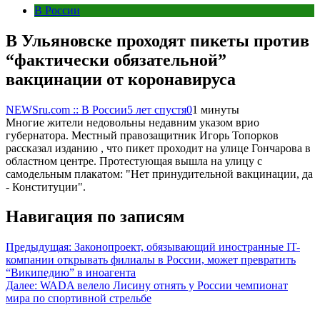
В России
В Ульяновске проходят пикеты против
“фактически обязательной”
вакцинации от коронавируса
NEWSru.com :: В России
5 лет спустя
0
1 минуты
Многие жители недовольны недавним указом врио
губернатора. Местный правозащитник Игорь Топорков
рассказал изданию , что пикет проходит на улице Гончарова в
областном центре. Протестующая вышла на улицу с
самодельным плакатом: "Нет принудительной вакцинации, да
- Конституции".
Навигация по записям
Предыдущая:
Законопроект, обязывающий иностранные IT-
компании открывать филиалы в России, может превратить
“Википедию” в иноагента
Далее:
WADA велело Лисину отнять у России чемпионат
мира по спортивной стрельбе