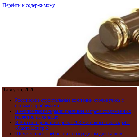
Перейти к содержимому
9 августа, 2026
Российские строительные компании столкнулись с
новыми проблемами
В Wildberries раскрыли причины запрета современных
гаджетов на складах
В России одобрили проект 703-метрового небоскреба
«Лахта Центр 2»
ЦБ ужесточит требования по кредитам для банков