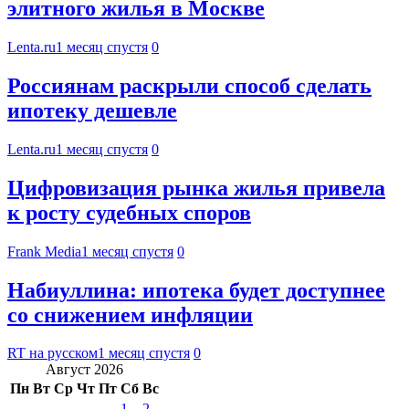
элитного жилья в Москве
Lenta.ru
1 месяц спустя
0
Россиянам раскрыли способ сделать
ипотеку дешевле
Lenta.ru
1 месяц спустя
0
Цифровизация рынка жилья привела
к росту судебных споров
Frank Media
1 месяц спустя
0
Набиуллина: ипотека будет доступнее
со снижением инфляции
RT на русском
1 месяц спустя
0
Август 2026
Пн
Вт
Ср
Чт
Пт
Сб
Вс
1
2