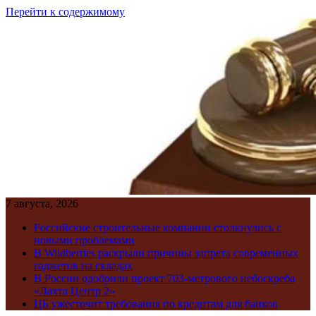
Перейти к содержимому
7 августа, 2026
Российские строительные компании столкнулись с
новыми проблемами
В Wildberries раскрыли причины запрета современных
гаджетов на складах
В России одобрили проект 703-метрового небоскреба
«Лахта Центр 2»
ЦБ ужесточит требования по кредитам для банков