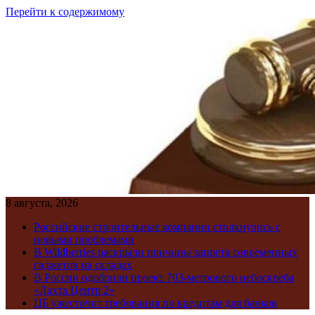
Перейти к содержимому
8 августа, 2026
Российские строительные компании столкнулись с
новыми проблемами
В Wildberries раскрыли причины запрета современных
гаджетов на складах
В России одобрили проект 703-метрового небоскреба
«Лахта Центр 2»
ЦБ ужесточит требования по кредитам для банков