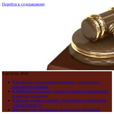
Перейти к содержимому
8 августа, 2026
Российские строительные компании столкнулись с
новыми проблемами
В Wildberries раскрыли причины запрета современных
гаджетов на складах
В России одобрили проект 703-метрового небоскреба
«Лахта Центр 2»
ЦБ ужесточит требования по кредитам для банков