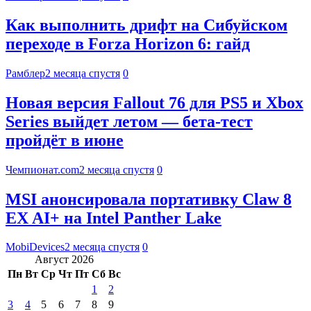
Как выполнить дрифт на Сибуйском
переходе в Forza Horizon 6: гайд
Рамблер
2 месяца спустя
0
Новая версия Fallout 76 для PS5 и Xbox
Series выйдет летом — бета-тест
пройдёт в июне
Чемпионат.com
2 месяца спустя
0
MSI анонсировала портативку Claw 8
EX AI+ на Intel Panther Lake
MobiDevices
2 месяца спустя
0
Август 2026
Пн
Вт
Ср
Чт
Пт
Сб
Вс
1
2
3
4
5
6
7
8
9