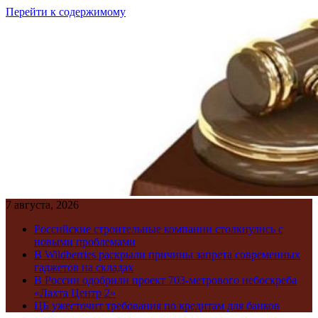
Перейти к содержимому
7 августа, 2026
Российские строительные компании столкнулись с
новыми проблемами
В Wildberries раскрыли причины запрета современных
гаджетов на складах
В России одобрили проект 703-метрового небоскреба
«Лахта Центр 2»
ЦБ ужесточит требования по кредитам для банков