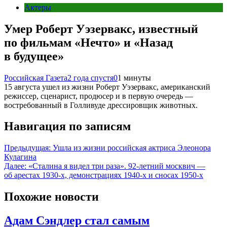
Актеры
Умер Роберт Уэзервакс, известный
по фильмам «Нечто» и «Назад
в будущее»
Российская Газета
2 года спустя
0
1 минуты
15 августа ушел из жизни Роберт Уэзервакс, американский
режиссер, сценарист, продюсер и в первую очередь —
востребованный в Голливуде дрессировщик животных.
Навигация по записям
Предыдущая:
Ушла из жизни российская актриса Элеонора
Кулагина
Далее:
«Сталина я видел три раза». 92-летний москвич —
об арестах 1930-х, демонстрациях 1940-х и сносах 1950-х
Похожие новости
Адам Сэндлер стал самым