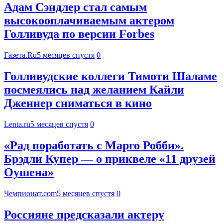
Адам Сэндлер стал самым
высокооплачиваемым актером
Голливуда по версии Forbes
Газета.Ru
5 месяцев спустя
0
Голливудские коллеги Тимоти Шаламе
посмеялись над желанием Кайли
Дженнер сниматься в кино
Lenta.ru
5 месяцев спустя
0
«Рад поработать с Марго Робби».
Брэдли Купер — о приквеле «11 друзей
Оушена»
Чемпионат.com
5 месяцев спустя
0
Россияне предсказали актеру