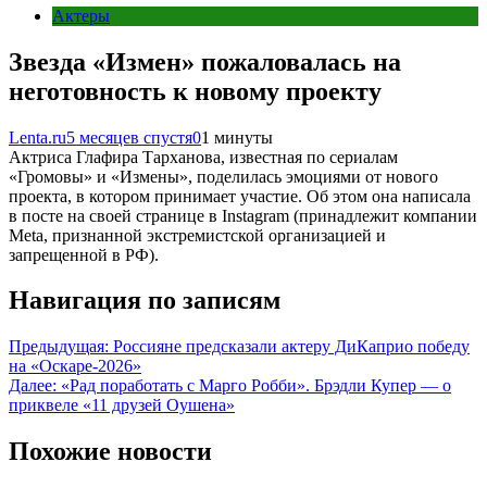
Актеры
Звезда «Измен» пожаловалась на
неготовность к новому проекту
Lenta.ru
5 месяцев спустя
0
1 минуты
Актриса Глафира Тарханова, известная по сериалам
«Громовы» и «Измены», поделилась эмоциями от нового
проекта, в котором принимает участие. Об этом она написала
в посте на своей странице в Instagram (принадлежит компании
Meta, признанной экстремистской организацией и
запрещенной в РФ).
Навигация по записям
Предыдущая:
Россияне предсказали актеру ДиКаприо победу
на «Оскаре-2026»
Далее:
«Рад поработать с Марго Робби». Брэдли Купер — о
приквеле «11 друзей Оушена»
Похожие новости