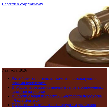
Перейти к содержимому
7 августа, 2026
Российские строительные компании столкнулись с
новыми проблемами
В Wildberries раскрыли причины запрета современных
гаджетов на складах
В России одобрили проект 703-метрового небоскреба
«Лахта Центр 2»
ЦБ ужесточит требования по кредитам для банков