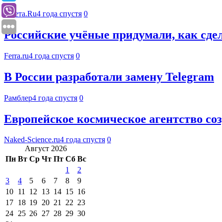
Газета.Ru
4 года спустя
0
Российские учёные придумали, как сдел
Ferra.ru
4 года спустя
0
В России разработали замену Telegram
Рамблер
4 года спустя
0
Европейское космическое агентство соз
Naked-Science.ru
4 года спустя
0
Август 2026
Пн
Вт
Ср
Чт
Пт
Сб
Вс
1
2
3
4
5
6
7
8
9
10
11
12
13
14
15
16
17
18
19
20
21
22
23
24
25
26
27
28
29
30