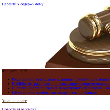
Перейти к содержимому
6 августа, 2026
Российские строительные компании столкнулись с новы
В Wildberries раскрыли причины запрета современных га
В России одобрили проект 703-метрового небоскреба «Ла
ЦБ ужесточит требования по кредитам для банков
Закон о налоге
Новостная рассылка