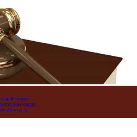
ми проблемами
джетов на складах
хта Центр 2»