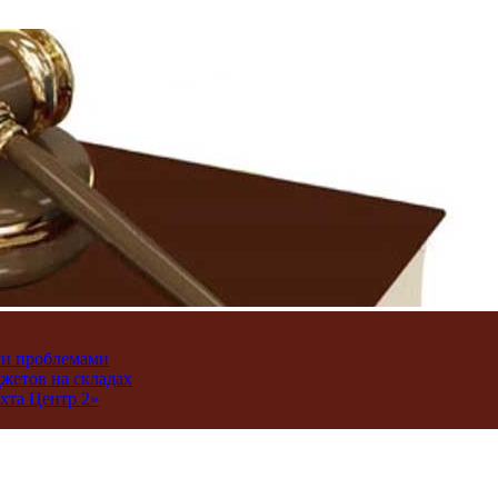
ми проблемами
джетов на складах
хта Центр 2»