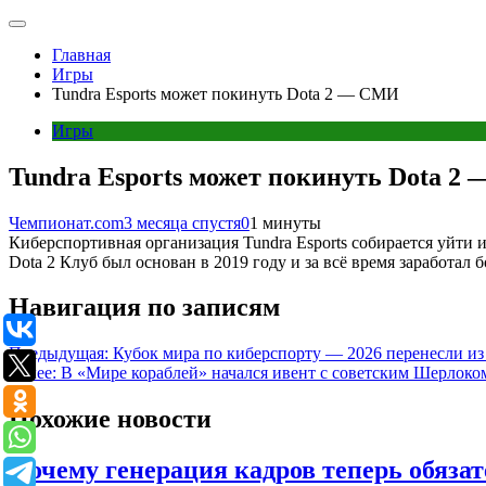
Главная
Игры
Tundra Esports может покинуть Dota 2 — СМИ
Игры
Tundra Esports может покинуть Dota 2
Чемпионат.com
3 месяца спустя
0
1 минуты
Киберспортивная организация Tundra Esports собирается уйти и
Dota 2 Клуб был основан в 2019 году и за всё время заработал 
Навигация по записям
Предыдущая:
Кубок мира по киберспорту — 2026 перенесли и
Далее:
В «Мире кораблей» начался ивент с советским Шерлок
Похожие новости
Почему генерация кадров теперь обязат