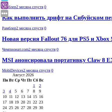
Рамблер
2 месяца спустя
0
Как выполнить дрифт на Сибуйском пере
Рамблер
2 месяца спустя
0
Новая версия Fallout 76 для PS5 и Xbox
Чемпионат.com
2 месяца спустя
0
MSI анонсировала портативку Claw 8 EX 
MobiDevices
2 месяца спустя
0
Август 2026
Пн
Вт
Ср
Чт
Пт
Сб
Вс
1
2
3
4
5
6
7
8
9
10
11
12
13
14
15
16
17
18
19
20
21
22
23
24
25
26
27
28
29
30