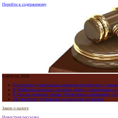
Перейти к содержимому
6 августа, 2026
Российские строительные компании столкнулись с новы
В Wildberries раскрыли причины запрета современных га
В России одобрили проект 703-метрового небоскреба «Ла
ЦБ ужесточит требования по кредитам для банков
Закон о налоге
Новостная рассылка