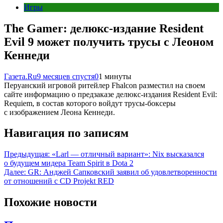
Игры
The Gamer: делюкс-издание Resident
Evil 9 может получить трусы с Леоном
Кеннеди
Газета.Ru
9 месяцев спустя
0
1 минуты
Перуанский игровой ритейлер Fhalcon разместил на своем
сайте информацию о предзаказе делюкс-издания Resident Evil:
Requiem, в состав которого войдут трусы-боксеры
с изображением Леона Кеннеди.
Навигация по записям
Предыдущая:
«Larl — отличный вариант»: Nix высказался
о будущем мидера Team Spirit в Dota 2
Далее:
GR: Анджей Сапковский заявил об удовлетворенности
от отношений с CD Projekt RED
Похожие новости