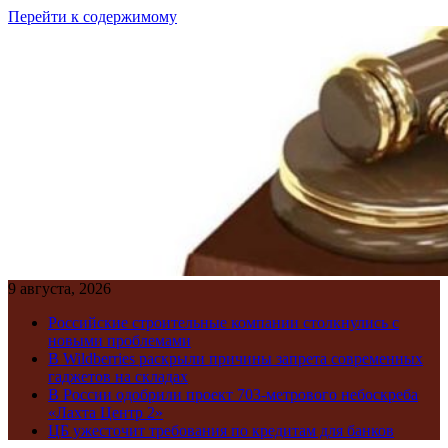
Перейти к содержимому
9 августа, 2026
Российские строительные компании столкнулись с
новыми проблемами
В Wildberries раскрыли причины запрета современных
гаджетов на складах
В России одобрили проект 703-метрового небоскреба
«Лахта Центр 2»
ЦБ ужесточит требования по кредитам для банков