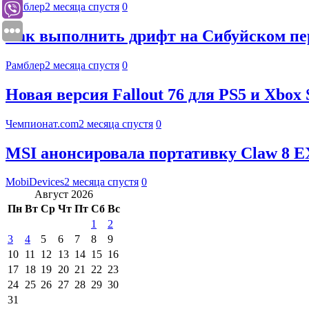
Рамблер
2 месяца спустя
0
Как выполнить дрифт на Сибуйском пере
Рамблер
2 месяца спустя
0
Новая версия Fallout 76 для PS5 и Xbox
Чемпионат.com
2 месяца спустя
0
MSI анонсировала портативку Claw 8 EX 
MobiDevices
2 месяца спустя
0
Август 2026
Пн
Вт
Ср
Чт
Пт
Сб
Вс
1
2
3
4
5
6
7
8
9
10
11
12
13
14
15
16
17
18
19
20
21
22
23
24
25
26
27
28
29
30
31