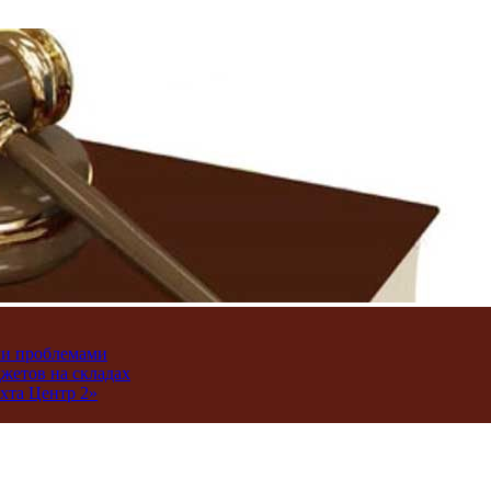
ми проблемами
джетов на складах
хта Центр 2»