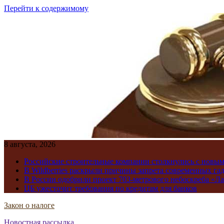
Перейти к содержимому
8 августа, 2026
Российские строительные компании столкнулись с новы
В Wildberries раскрыли причины запрета современных га
В России одобрили проект 703-метрового небоскреба «Ла
ЦБ ужесточит требования по кредитам для банков
Закон о налоге
Новостная рассылка