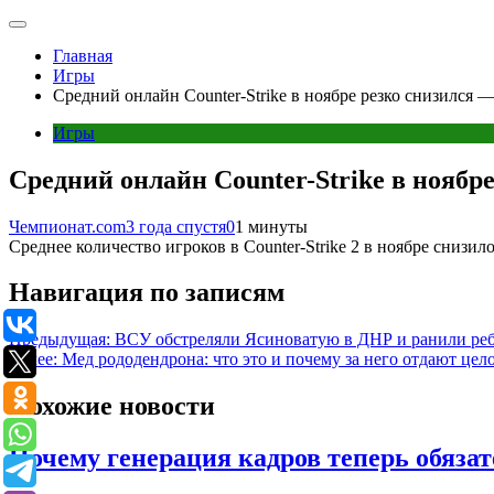
Главная
Игры
Средний онлайн Counter-Strike в ноябре резко снизился —
Игры
Средний онлайн Counter-Strike в ноябре
Чемпионат.com
3 года спустя
0
1 минуты
Среднее количество игроков в Counter-Strike 2 в ноябре снизило
Навигация по записям
Предыдущая:
ВСУ обстреляли Ясиноватую в ДНР и ранили ре
Далее:
Мед рододендрона: что это и почему за него отдают цел
Похожие новости
Почему генерация кадров теперь обязат