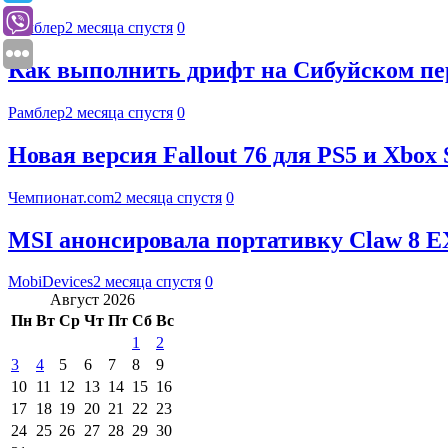
Рамблер
2 месяца спустя
0
Как выполнить дрифт на Сибуйском пере
Рамблер
2 месяца спустя
0
Новая версия Fallout 76 для PS5 и Xbox
Чемпионат.com
2 месяца спустя
0
MSI анонсировала портативку Claw 8 EX 
MobiDevices
2 месяца спустя
0
Август 2026
Пн
Вт
Ср
Чт
Пт
Сб
Вс
1
2
3
4
5
6
7
8
9
10
11
12
13
14
15
16
17
18
19
20
21
22
23
24
25
26
27
28
29
30