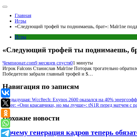
Главная
Игры
«Следующий трофей ты поднимаешь, брат»: Malr1ne подд
Игры
«Следующий трофей ты поднимаешь, бра
Чемпионат.com
9 месяцев спустя
0
1 минуты
Игрок Falcons Станислав Malr1ne Поторак трогательно обратилс
Победители забрали главный трофей и $…
Навигация по записям
Предыдущая:
Wccftech: Exynos 2600 оказался на 40% энергоэф
Далее:
«Они красавчики, но мы лучше»: tN1R перед матчем с p
Похожие новости
Почему генерация кадров теперь обязат