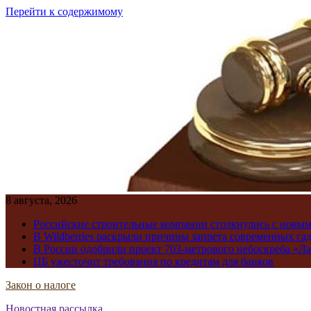
Перейти к содержимому
8 августа, 2026
Российские строительные компании столкнулись с новы
В Wildberries раскрыли причины запрета современных га
В России одобрили проект 703-метрового небоскреба «Ла
ЦБ ужесточит требования по кредитам для банков
Закон о налоге
Новостная рассылка