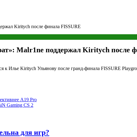
ержал Kiritych после финала FISSURE
т»: Malr1ne поддержал Kiritych после
я к Илье Kiritych Ульянову после гранд-финала FISSURE Playgrou
фективнее A19 Pro
aiN Gaming CS 2
ельна для игр?