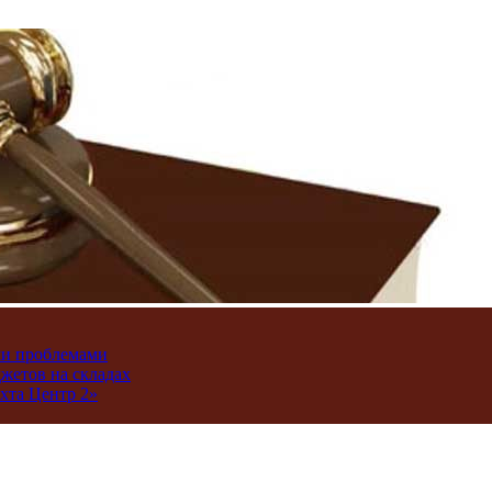
ми проблемами
джетов на складах
хта Центр 2»