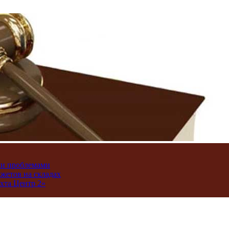
ми проблемами
джетов на складах
хта Центр 2»