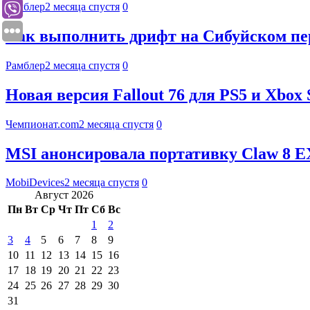
Рамблер
2 месяца спустя
0
Как выполнить дрифт на Сибуйском пере
Рамблер
2 месяца спустя
0
Новая версия Fallout 76 для PS5 и Xbox
Чемпионат.com
2 месяца спустя
0
MSI анонсировала портативку Claw 8 EX 
MobiDevices
2 месяца спустя
0
Август 2026
Пн
Вт
Ср
Чт
Пт
Сб
Вс
1
2
3
4
5
6
7
8
9
10
11
12
13
14
15
16
17
18
19
20
21
22
23
24
25
26
27
28
29
30
31