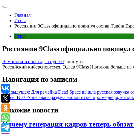
Главная
Игры
Россиянин 9Class официально покинул состав Tundra Espo
Игры
Россиянин 9Class официально покинул с
Чемпионат.com
2 года спустя
0
1 минуты
Российский киберспортсмен Эдгар 9Class Налтакян больше не яв
Навигация по записям
Предыдущая:
Для ремейка Dead Space вышла русская озвучка 
Далее:
В EGS началась раздача милой игры про медведя, которы
Похожие новости
Почему генерация кадров теперь обязат