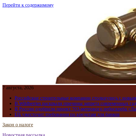
Перейти к содержимому
7 августа, 2026
Российские строительные компании столкнулись с новы
В Wildberries раскрыли причины запрета современных га
В России одобрили проект 703-метрового небоскреба «Ла
ЦБ ужесточит требования по кредитам для банков
Закон о налоге
Новостная рассылка