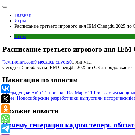
Главная
Игры
Расписание третьего игрового дня IEM Chengdu 2025 по 
Игры
Расписание третьего игрового дня IEM 
Чемпионат.com
9 месяцев спустя
0
1 минуты
Сегодня, 5 ноября, на IEM Chengdu 2025 по CS 2 продолжаетс
Навигация по записям
Предыдущая:
AnTuTu признал RedMagic 11 Pro+ самым мощны
Далее:
Новосибирские разработчики выпустили исторический 
Похожие новости
Почему генерация кадров теперь обязат