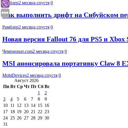
Рамблер
2 месяца спустя
0
Как выполнить дрифт на Сибуйском пере
Рамблер
2 месяца спустя
0
Новая версия Fallout 76 для PS5 и Xbox
Чемпионат.com
2 месяца спустя
0
MSI анонсировала портативку Claw 8 EX 
MobiDevices
2 месяца спустя
0
Август 2026
Пн
Вт
Ср
Чт
Пт
Сб
Вс
1
2
3
4
5
6
7
8
9
10
11
12
13
14
15
16
17
18
19
20
21
22
23
24
25
26
27
28
29
30
31