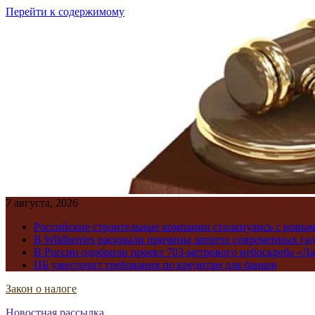
Перейти к содержимому
7 августа, 2026
Российские строительные компании столкнулись с новы
В Wildberries раскрыли причины запрета современных га
В России одобрили проект 703-метрового небоскреба «Ла
ЦБ ужесточит требования по кредитам для банков
Закон о налоге
Новостная рассылка