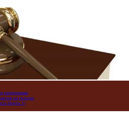
ми проблемами
джетов на складах
хта Центр 2»