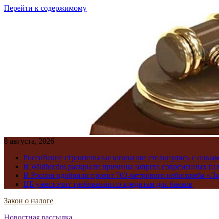
Перейти к содержимому
8 августа, 2026
Российские строительные компании столкнулись с новы
В Wildberries раскрыли причины запрета современных га
В России одобрили проект 703-метрового небоскреба «Ла
ЦБ ужесточит требования по кредитам для банков
Закон о налоге
Новостная рассылка