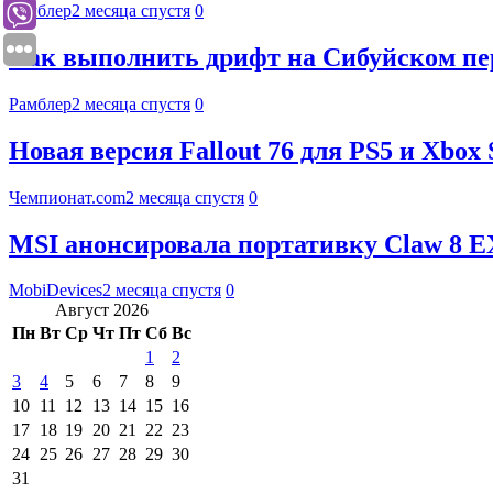
Рамблер
2 месяца спустя
0
Как выполнить дрифт на Сибуйском пере
Рамблер
2 месяца спустя
0
Новая версия Fallout 76 для PS5 и Xbox
Чемпионат.com
2 месяца спустя
0
MSI анонсировала портативку Claw 8 EX 
MobiDevices
2 месяца спустя
0
Август 2026
Пн
Вт
Ср
Чт
Пт
Сб
Вс
1
2
3
4
5
6
7
8
9
10
11
12
13
14
15
16
17
18
19
20
21
22
23
24
25
26
27
28
29
30
31