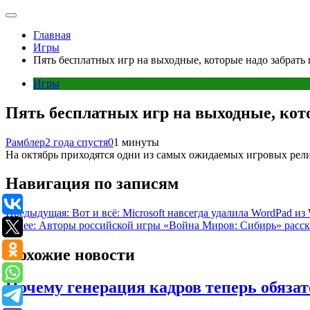
Главная
Игры
Пять бесплатных игр на выходные, которые надо забрать 
Игры
Пять бесплатных игр на выходные, кото
Рамблер
2 года спустя
0
1 минуты
На октябрь приходятся одни из самых ожидаемых игровых рели
Навигация по записям
Предыдущая:
Вот и всё: Microsoft навсегда удалила WordPad из
Далее:
Авторы российской игры «Война Миров: Сибирь» расск
Похожие новости
Почему генерация кадров теперь обязат