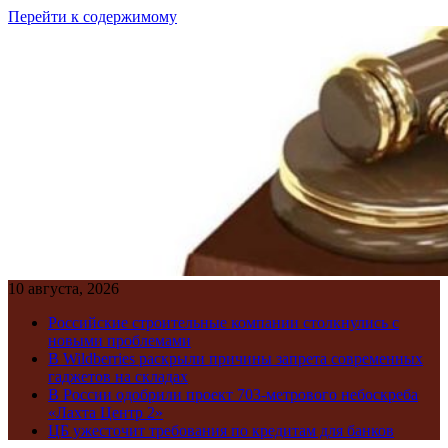
Перейти к содержимому
10 августа, 2026
Российские строительные компании столкнулись с
новыми проблемами
В Wildberries раскрыли причины запрета современных
гаджетов на складах
В России одобрили проект 703-метрового небоскреба
«Лахта Центр 2»
ЦБ ужесточит требования по кредитам для банков