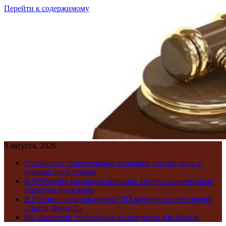
Перейти к содержимому
9 августа, 2026
Российские строительные компании столкнулись с
новыми проблемами
В Wildberries раскрыли причины запрета современных
гаджетов на складах
В России одобрили проект 703-метрового небоскреба
«Лахта Центр 2»
ЦБ ужесточит требования по кредитам для банков