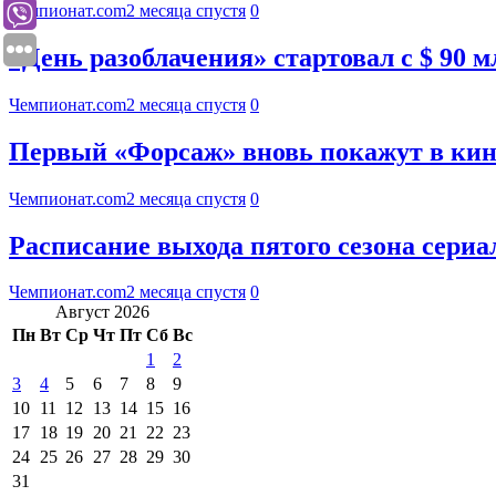
Чемпионат.com
2 месяца спустя
0
«День разоблачения» стартовал с $ 90
Чемпионат.com
2 месяца спустя
0
Первый «Форсаж» вновь покажут в кино
Чемпионат.com
2 месяца спустя
0
Расписание выхода пятого сезона сери
Чемпионат.com
2 месяца спустя
0
Август 2026
Пн
Вт
Ср
Чт
Пт
Сб
Вс
1
2
3
4
5
6
7
8
9
10
11
12
13
14
15
16
17
18
19
20
21
22
23
24
25
26
27
28
29
30
31