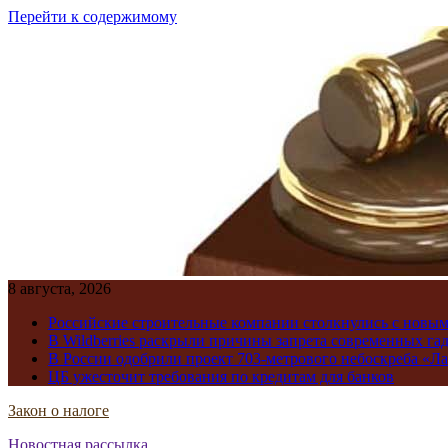
Перейти к содержимому
8 августа, 2026
Российские строительные компании столкнулись с новы
В Wildberries раскрыли причины запрета современных га
В России одобрили проект 703-метрового небоскреба «Ла
ЦБ ужесточит требования по кредитам для банков
Закон о налоге
Новостная рассылка