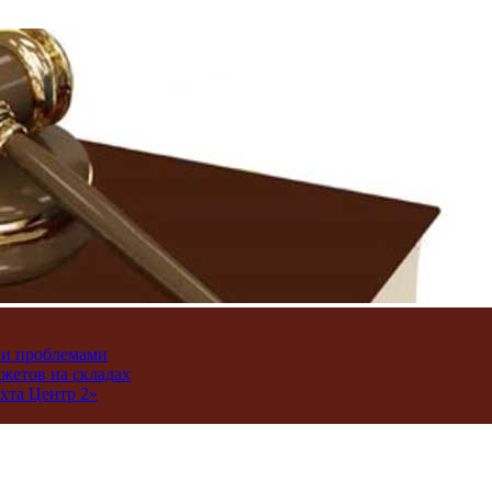
ми проблемами
джетов на складах
хта Центр 2»