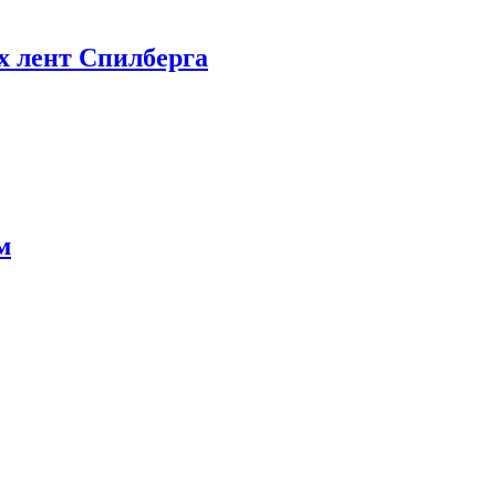
х лент Спилберга
м