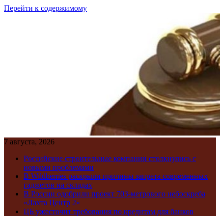
Перейти к содержимому
7 августа, 2026
Российские строительные компании столкнулись с
новыми проблемами
В Wildberries раскрыли причины запрета современных
гаджетов на складах
В России одобрили проект 703-метрового небоскреба
«Лахта Центр 2»
ЦБ ужесточит требования по кредитам для банков