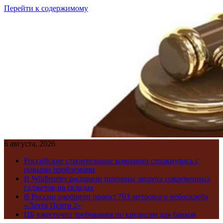
Перейти к содержимому
6 августа, 2026
Российские строительные компании столкнулись с
новыми проблемами
В Wildberries раскрыли причины запрета современных
гаджетов на складах
В России одобрили проект 703-метрового небоскреба
«Лахта Центр 2»
ЦБ ужесточит требования по кредитам для банков