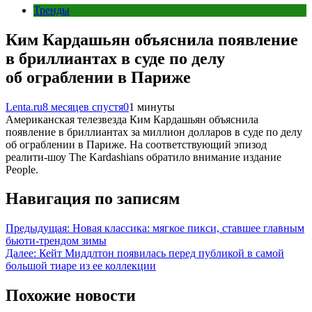
Тренды
Ким Кардашьян объяснила появление
в бриллиантах в суде по делу
об ограблении в Париже
Lenta.ru
8 месяцев спустя
0
1 минуты
Американская телезвезда Ким Кардашьян объяснила
появление в бриллиантах за миллион долларов в суде по делу
об ограблении в Париже. На соответствующий эпизод
реалити-шоу The Kardashians обратило внимание издание
People.
Навигация по записям
Предыдущая:
Новая классика: мягкое пикси, ставшее главным
бьюти-трендом зимы
Далее:
Кейт Миддлтон появилась перед публикой в самой
большой тиаре из ее коллекции
Похожие новости