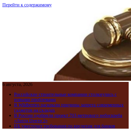
Перейти к содержимому
6 августа, 2026
Российские строительные компании столкнулись с
новыми проблемами
В Wildberries раскрыли причины запрета современных
гаджетов на складах
В России одобрили проект 703-метрового небоскреба
«Лахта Центр 2»
ЦБ ужесточит требования по кредитам для банков