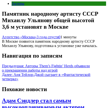
Актеры
Памятник народному артисту СССР
Михаилу Ульянову общей высотой
3,6 м установят в Москве
Агентство «Москва»
3 года спустя
0
1 минуты
В Москве появится памятник народному артисту СССР
Михаилу Ульянову, подготовка к установке уже началась.
Навигация по записям
Предыдущая:
Авторы Them’s Fightin’ Herds объявили
о прекращении работы над игрой
Далее:
Аня Тейлор-Джой сыграет в «Фантастической
четверке»
Похожие новости
Адам Сэндлер стал самым
высокооплачиваемым актером