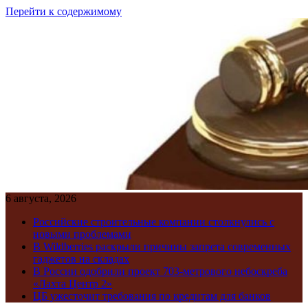
Перейти к содержимому
6 августа, 2026
Российские строительные компании столкнулись с
новыми проблемами
В Wildberries раскрыли причины запрета современных
гаджетов на складах
В России одобрили проект 703-метрового небоскреба
«Лахта Центр 2»
ЦБ ужесточит требования по кредитам для банков