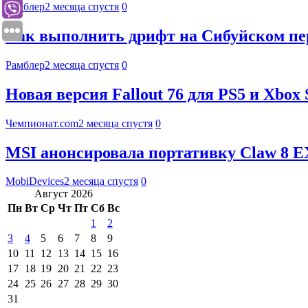
Рамблер
2 месяца спустя
0
Как выполнить дрифт на Сибуйском пере
Рамблер
2 месяца спустя
0
Новая версия Fallout 76 для PS5 и Xbox
Чемпионат.com
2 месяца спустя
0
MSI анонсировала портативку Claw 8 EX 
MobiDevices
2 месяца спустя
0
Август 2026
Пн
Вт
Ср
Чт
Пт
Сб
Вс
1
2
3
4
5
6
7
8
9
10
11
12
13
14
15
16
17
18
19
20
21
22
23
24
25
26
27
28
29
30
31