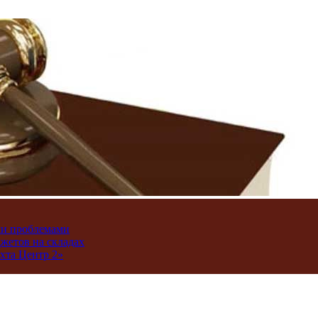
ми проблемами
джетов на складах
хта Центр 2»