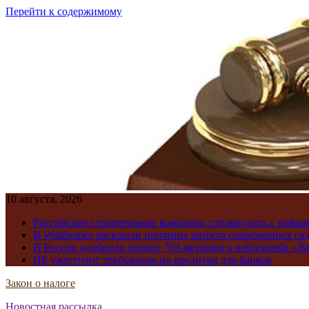
Перейти к содержимому
10 августа, 2026
Российские строительные компании столкнулись с новы
В Wildberries раскрыли причины запрета современных га
В России одобрили проект 703-метрового небоскреба «Ла
ЦБ ужесточит требования по кредитам для банков
Закон о налоге
Новостная рассылка