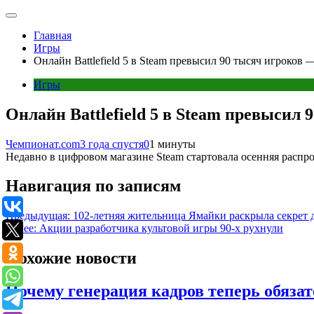
Главная
Игры
Онлайн Battlefield 5 в Steam превысил 90 тысяч игроков 
Игры
Онлайн Battlefield 5 в Steam превысил 
Чемпионат.com
3 года спустя
0
1 минуты
Недавно в цифровом магазине Steam стартовала осенняя распр
Навигация по записям
Предыдущая:
102-летняя жительница Ямайки раскрыла секрет 
Далее:
Акции разработчика культовой игры 90-х рухнули
Похожие новости
Почему генерация кадров теперь обязат