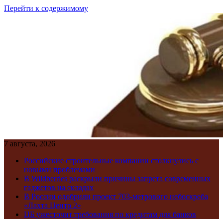
Перейти к содержимому
7 августа, 2026
Российские строительные компании столкнулись с
новыми проблемами
В Wildberries раскрыли причины запрета современных
гаджетов на складах
В России одобрили проект 703-метрового небоскреба
«Лахта Центр 2»
ЦБ ужесточит требования по кредитам для банков