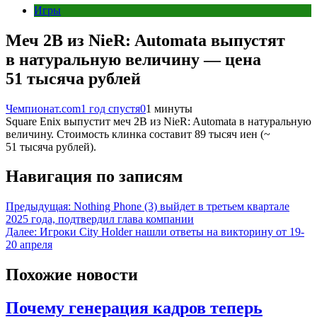
Игры
Меч 2B из NieR: Automata выпустят
в натуральную величину — цена
51 тысяча рублей
Чемпионат.com
1 год спустя
0
1 минуты
Square Enix выпустит меч 2B из NieR: Automata в натуральную
величину. Стоимость клинка составит 89 тысяч иен (~
51 тысяча рублей).
Навигация по записям
Предыдущая:
Nothing Phone (3) выйдет в третьем квартале
2025 года, подтвердил глава компании
Далее:
Игроки City Holder нашли ответы на викторину от 19-
20 апреля
Похожие новости
Почему генерация кадров теперь