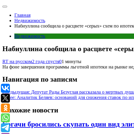
Главная
Недвижимость
Набиуллина сообщила о расцвете «серых» схем по ипоте
Недвижимость
Набиуллина сообщила о расцвете «серы
RT на русском
2 года спустя
0
1 минуты
На фоне завершения программы льготной ипотеки на рынке не
Навигация по записям
Предыдущая:
Депутат Рады Безуглая рассказала о мертвых душ
Далее:
Аналитик Беляев: оснований для снижения ставок по ип
Похожие новости
Богачи бросились скупать один вид эл