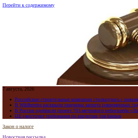
Перейти к содержимому
7 августа, 2026
Российские строительные компании столкнулись с новы
В Wildberries раскрыли причины запрета современных га
В России одобрили проект 703-метрового небоскреба «Ла
ЦБ ужесточит требования по кредитам для банков
Закон о налоге
Новостная рассылка