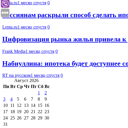
Lenta.ru
1 месяц спустя
0
Россиянам раскрыли способ сделать ип
Lenta.ru
1 месяц спустя
0
Цифровизация рынка жилья привела к 
Frank Media
1 месяц спустя
0
Набиуллина: ипотека будет доступнее 
RT на русском
1 месяц спустя
0
Август 2026
Пн
Вт
Ср
Чт
Пт
Сб
Вс
1
2
3
4
5
6
7
8
9
10
11
12
13
14
15
16
17
18
19
20
21
22
23
24
25
26
27
28
29
30
31