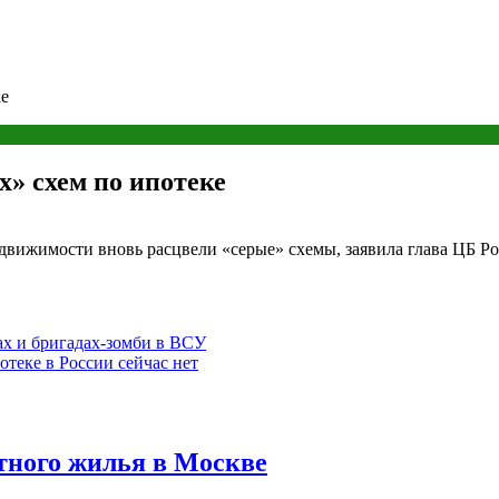
ке
х» схем по ипотеке
движимости вновь расцвели «серые» схемы, заявила глава ЦБ Р
ах и бригадах-зомби в ВСУ
отеке в России сейчас нет
итного жилья в Москве