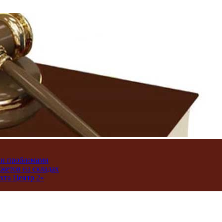
ми проблемами
джетов на складах
хта Центр 2»