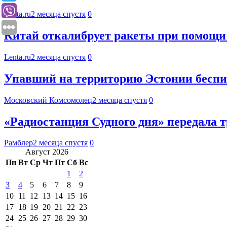
Lenta.ru
2 месяца спустя
0
Китай откалибрует ракеты при помощ
Lenta.ru
2 месяца спустя
0
Упавший на территорию Эстонии бесп
Московский Комсомолец
2 месяца спустя
0
«Радиостанция Судного дня» передала т
Рамблер
2 месяца спустя
0
Август 2026
Пн
Вт
Ср
Чт
Пт
Сб
Вс
1
2
3
4
5
6
7
8
9
10
11
12
13
14
15
16
17
18
19
20
21
22
23
24
25
26
27
28
29
30