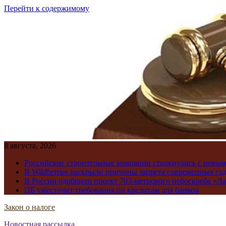
Перейти к содержимому
8 августа, 2026
Российские строительные компании столкнулись с новы
В Wildberries раскрыли причины запрета современных га
В России одобрили проект 703-метрового небоскреба «Ла
ЦБ ужесточит требования по кредитам для банков
Закон о налоге
Новостная рассылка