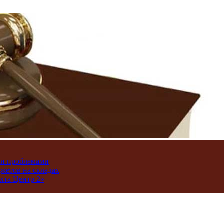
ми проблемами
джетов на складах
хта Центр 2»