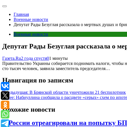
Главная
Военные новости
Депутат Рады Безуглая рассказала о мертвых душах и бр
Военные новости
Депутат Рады Безуглая рассказала о м
Газета.Ru
2 года спустя
0
1 минуты
Правительство Украины собирается поднимать налоги, чтобы на
сто тысяч человек, заявила заместитель председателя…
Навигация по записям
Предыдущая:
В Брянской области уничтожили 21 беспилотник
Далее:
Набиуллина сообщила о расцвете «серых» схем по ипот
Похожие новости
В России отреагировали на попытку Б