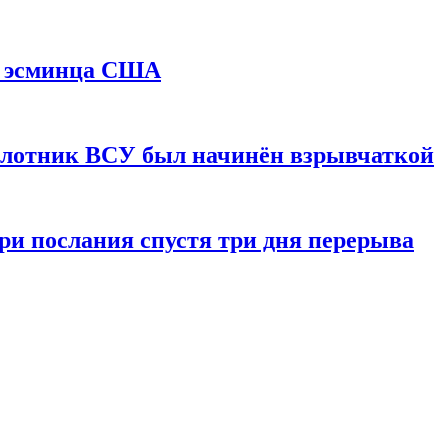
и эсминца США
илотник ВСУ был начинён взрывчаткой
ри послания спустя три дня перерыва