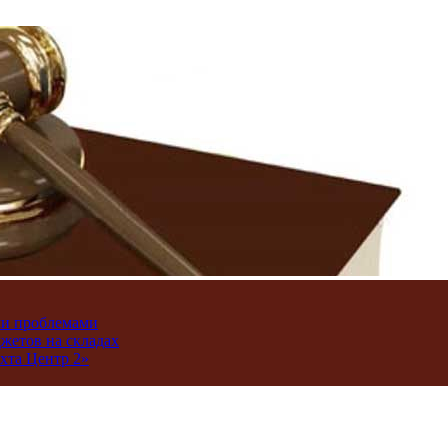
ми проблемами
джетов на складах
хта Центр 2»