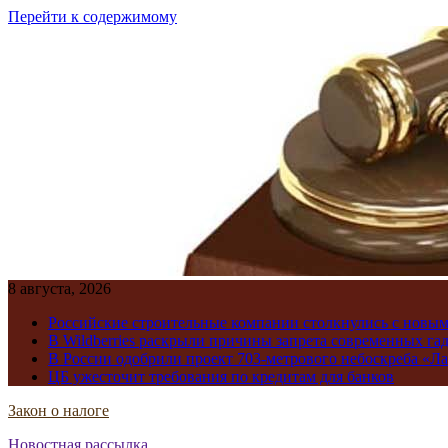
Перейти к содержимому
8 августа, 2026
Российские строительные компании столкнулись с новы
В Wildberries раскрыли причины запрета современных га
В России одобрили проект 703-метрового небоскреба «Ла
ЦБ ужесточит требования по кредитам для банков
Закон о налоге
Новостная рассылка