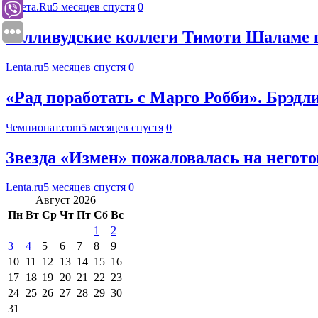
Газета.Ru
5 месяцев спустя
0
Голливудские коллеги Тимоти Шаламе 
Lenta.ru
5 месяцев спустя
0
«Рад поработать с Марго Робби». Брэдл
Чемпионат.com
5 месяцев спустя
0
Звезда «Измен» пожаловалась на негото
Lenta.ru
5 месяцев спустя
0
Август 2026
Пн
Вт
Ср
Чт
Пт
Сб
Вс
1
2
3
4
5
6
7
8
9
10
11
12
13
14
15
16
17
18
19
20
21
22
23
24
25
26
27
28
29
30
31