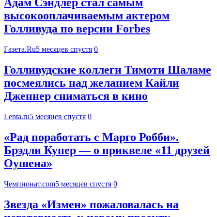
Адам Сэндлер стал самым
высокооплачиваемым актером
Голливуда по версии Forbes
Газета.Ru
5 месяцев спустя
0
Голливудские коллеги Тимоти Шаламе
посмеялись над желанием Кайли
Дженнер сниматься в кино
Lenta.ru
5 месяцев спустя
0
«Рад поработать с Марго Робби».
Брэдли Купер — о приквеле «11 друзей
Оушена»
Чемпионат.com
5 месяцев спустя
0
Звезда «Измен» пожаловалась на