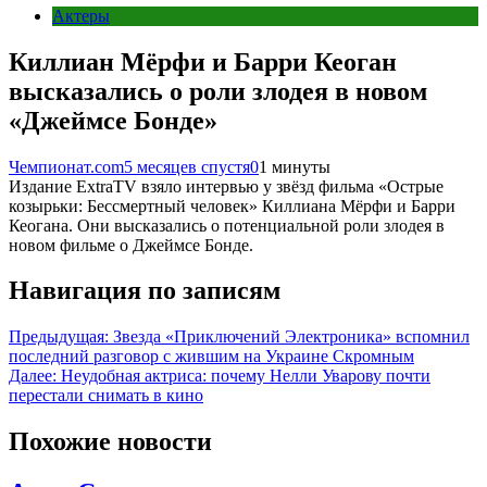
Актеры
Киллиан Мёрфи и Барри Кеоган
высказались о роли злодея в новом
«Джеймсе Бонде»
Чемпионат.com
5 месяцев спустя
0
1 минуты
Издание ExtraTV взяло интервью у звёзд фильма «Острые
козырьки: Бессмертный человек» Киллиана Мёрфи и Барри
Кеогана. Они высказались о потенциальной роли злодея в
новом фильме о Джеймсе Бонде.
Навигация по записям
Предыдущая:
Звезда «Приключений Электроника» вспомнил
последний разговор с жившим на Украине Скромным
Далее:
Неудобная актриса: почему Нелли Уварову почти
перестали снимать в кино
Похожие новости