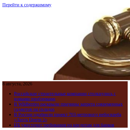
Перейти к содержимому
8 августа, 2026
Российские строительные компании столкнулись с
новыми проблемами
В Wildberries раскрыли причины запрета современных
гаджетов на складах
В России одобрили проект 703-метрового небоскреба
«Лахта Центр 2»
ЦБ ужесточит требования по кредитам для банков