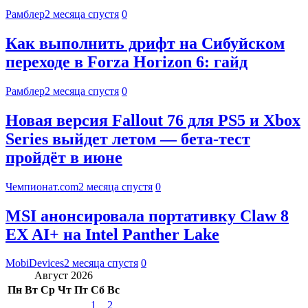
Рамблер
2 месяца спустя
0
Как выполнить дрифт на Сибуйском
переходе в Forza Horizon 6: гайд
Рамблер
2 месяца спустя
0
Новая версия Fallout 76 для PS5 и Xbox
Series выйдет летом — бета-тест
пройдёт в июне
Чемпионат.com
2 месяца спустя
0
MSI анонсировала портативку Claw 8
EX AI+ на Intel Panther Lake
MobiDevices
2 месяца спустя
0
Август 2026
Пн
Вт
Ср
Чт
Пт
Сб
Вс
1
2