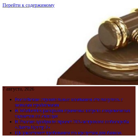
Перейти к содержимому
7 августа, 2026
Российские строительные компании столкнулись с
новыми проблемами
В Wildberries раскрыли причины запрета современных
гаджетов на складах
В России одобрили проект 703-метрового небоскреба
«Лахта Центр 2»
ЦБ ужесточит требования по кредитам для банков