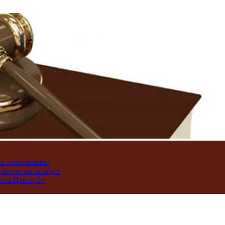
ми проблемами
джетов на складах
хта Центр 2»