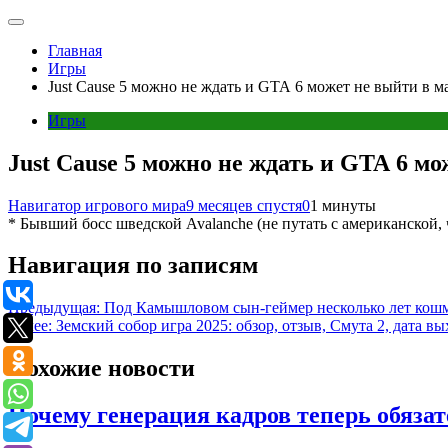
Главная
Игры
Just Cause 5 можно не ждать и GTA 6 может не выйти в м
Игры
Just Cause 5 можно не ждать и GTA 6 мо
Навигатор игрового мира
9 месяцев спустя
0
1 минуты
* Бывший босс шведской Avalanche (не путать с американской, 
Навигация по записям
Предыдущая:
Под Камышловом сын-геймер несколько лет кошм
Далее:
Земский собор игра 2025: обзор, отзыв, Смута 2, дата вы
Похожие новости
Почему генерация кадров теперь обязат