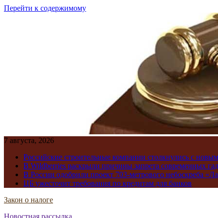
Перейти к содержимому
7 августа, 2026
Российские строительные компании столкнулись с новы
В Wildberries раскрыли причины запрета современных га
В России одобрили проект 703-метрового небоскреба «Ла
ЦБ ужесточит требования по кредитам для банков
Закон о налоге
Новостная рассылка