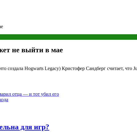
ае
жет не выйти в мае
что создала Hogwarts Legacy) Кристофер Сандберг считает, что J
арил отца — и тот убил его
хода
ельна для игр?