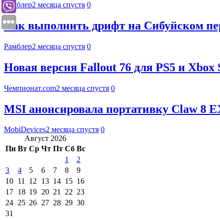
Рамблер
2 месяца спустя
0
Как выполнить дрифт на Сибуйском пере
Рамблер
2 месяца спустя
0
Новая версия Fallout 76 для PS5 и Xbox
Чемпионат.com
2 месяца спустя
0
MSI анонсировала портативку Claw 8 EX 
MobiDevices
2 месяца спустя
0
Август 2026
Пн
Вт
Ср
Чт
Пт
Сб
Вс
1
2
3
4
5
6
7
8
9
10
11
12
13
14
15
16
17
18
19
20
21
22
23
24
25
26
27
28
29
30
31