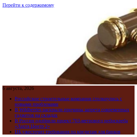
Перейти к содержимому
6 августа, 2026
Российские строительные компании столкнулись с
новыми проблемами
В Wildberries раскрыли причины запрета современных
гаджетов на складах
В России одобрили проект 703-метрового небоскреба
«Лахта Центр 2»
ЦБ ужесточит требования по кредитам для банков