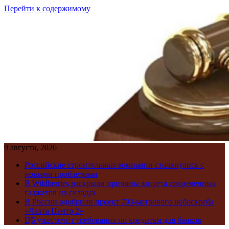
Перейти к содержимому
9 августа, 2026
Российские строительные компании столкнулись с
новыми проблемами
В Wildberries раскрыли причины запрета современных
гаджетов на складах
В России одобрили проект 703-метрового небоскреба
«Лахта Центр 2»
ЦБ ужесточит требования по кредитам для банков