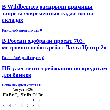
В Wildberries раскрыли причины
запрета современных гаджетов на
складах
Рамблер
6 дней спустя
0
В России одобрили проект 703-
метрового небоскреба «Лахта Центр 2»
Газета.Ru
6 дней спустя
0
ЦБ ужесточит требования по кредитам
для банков
Lenta.ru
6 дней спустя
0
Август 2026
Пн
Вт
Ср
Чт
Пт
Сб
Вс
1
2
3
4
5
6
7
8
9