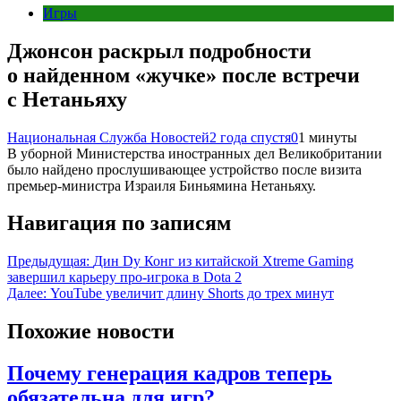
Игры
Джонсон раскрыл подробности
о найденном «жучке» после встречи
с Нетаньяху
Национальная Служба Новостей
2 года спустя
0
1 минуты
В уборной Министерства иностранных дел Великобритании
было найдено прослушивающее устройство после визита
премьер-министра Израиля Биньямина Нетаньяху.
Навигация по записям
Предыдущая:
Дин Dy Конг из китайской Xtreme Gaming
завершил карьеру про-игрока в Dota 2
Далее:
YouTube увеличит длину Shorts до трех минут
Похожие новости
Почему генерация кадров теперь
обязательна для игр?