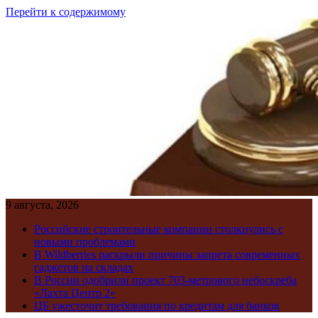
Перейти к содержимому
9 августа, 2026
Российские строительные компании столкнулись с
новыми проблемами
В Wildberries раскрыли причины запрета современных
гаджетов на складах
В России одобрили проект 703-метрового небоскреба
«Лахта Центр 2»
ЦБ ужесточит требования по кредитам для банков