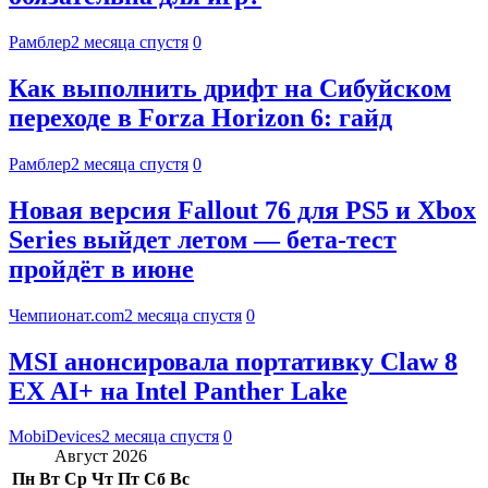
Рамблер
2 месяца спустя
0
Как выполнить дрифт на Сибуйском
переходе в Forza Horizon 6: гайд
Рамблер
2 месяца спустя
0
Новая версия Fallout 76 для PS5 и Xbox
Series выйдет летом — бета-тест
пройдёт в июне
Чемпионат.com
2 месяца спустя
0
MSI анонсировала портативку Claw 8
EX AI+ на Intel Panther Lake
MobiDevices
2 месяца спустя
0
Август 2026
Пн
Вт
Ср
Чт
Пт
Сб
Вс