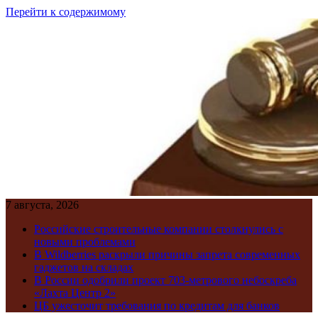
Перейти к содержимому
7 августа, 2026
Российские строительные компании столкнулись с
новыми проблемами
В Wildberries раскрыли причины запрета современных
гаджетов на складах
В России одобрили проект 703-метрового небоскреба
«Лахта Центр 2»
ЦБ ужесточит требования по кредитам для банков