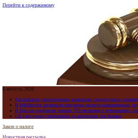
Перейти к содержимому
6 августа, 2026
Российские строительные компании столкнулись с новы
В Wildberries раскрыли причины запрета современных га
В России одобрили проект 703-метрового небоскреба «Ла
ЦБ ужесточит требования по кредитам для банков
Закон о налоге
Новостная рассылка