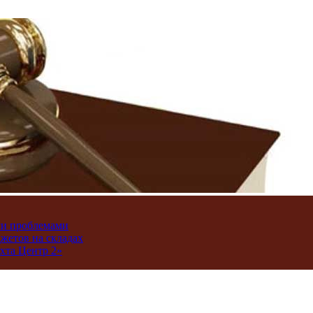
ми проблемами
джетов на складах
хта Центр 2»