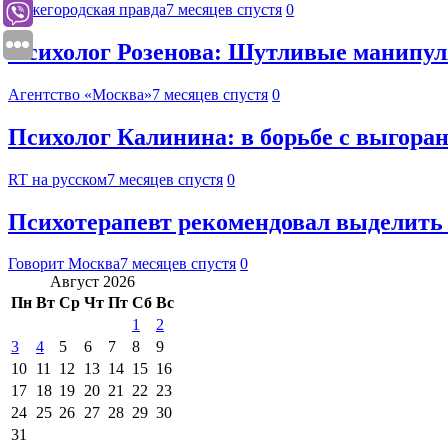
Нижегородская правда
7 месяцев спустя
0
Психолог Розенова: Шутливые манипул
Агентство «Москва»
7 месяцев спустя
0
Психолог Калинина: в борьбе с выгора
RT на русском
7 месяцев спустя
0
Психотерапевт рекомендовал выделить 
Говорит Москва
7 месяцев спустя
0
Август 2026
Пн
Вт
Ср
Чт
Пт
Сб
Вс
1
2
3
4
5
6
7
8
9
10
11
12
13
14
15
16
17
18
19
20
21
22
23
24
25
26
27
28
29
30
31